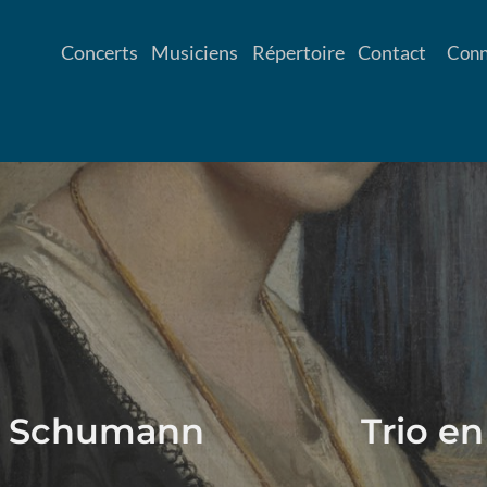
Concerts
Musiciens
Répertoire
Contact
Conn
a Schumann
Trio en