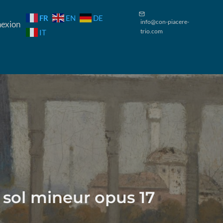
FR
EN
DE
info@con-piacere-
exion
trio.com
IT
 sol mineur opus 17